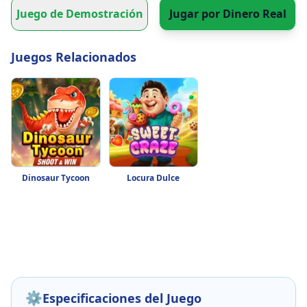
Juego de Demostración
Jugar por Dinero Real
Juegos Relacionados
Dinosaur Tycoon
Locura Dulce
⚙️
Especificaciones del Juego