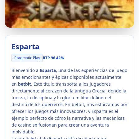
▶
Esparta
Pragmatic Play
RTP 96.42%
Bienvenido a
Esparta
, una de las experiencias de juego
más emocionantes y épicas disponibles actualmente
en
betbit
. Este título transporta a los jugadores
directamente al corazón de la antigua Grecia, donde la
fuerza, la disciplina y la gloria militar definen el
destino de los guerreros. En betbit, nos esforzamos por
ofrecer los juegos más innovadores, y Esparta es el
ejemplo perfecto de cómo la narrativa y las mecánicas
de casino se fusionan para crear una aventura
inolvidable.
La jugabilidad de Esparta está diseñada para