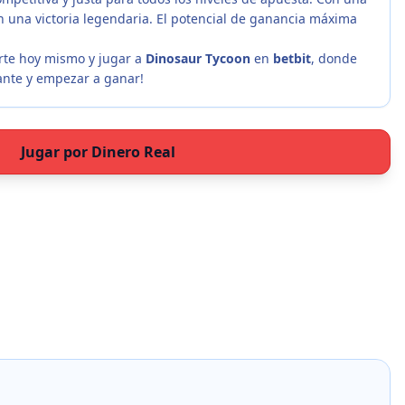
n una victoria legendaria. El potencial de ganancia máxima
irte hoy mismo y jugar a
Dinosaur Tycoon
en
betbit
, donde
gante y empezar a ganar!
Jugar por Dinero Real