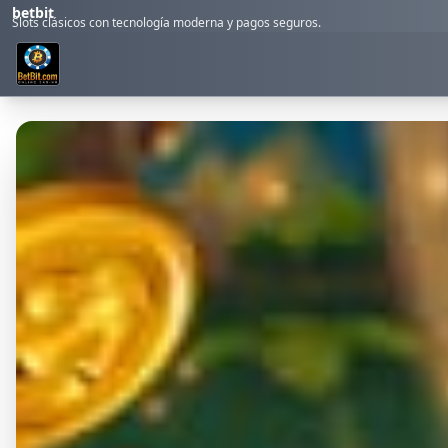
betbit
Slots clásicos con tecnología moderna y pagos seguros.