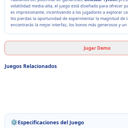
volatilidad media-alta, el juego está diseñado para ofrecer 
es impresionante, incentivando a los jugadores a explorar c
No pierdas la oportunidad de experimentar la magnitud de la 
encontrarás la mejor interfaz, los bonos más generosos y un
Jugar Demo
Juegos Relacionados
⚙️
Especificaciones del Juego