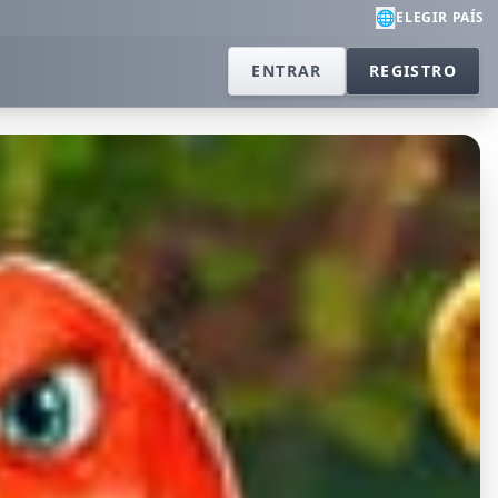
🌐
ELEGIR PAÍS
ENTRAR
REGISTRO