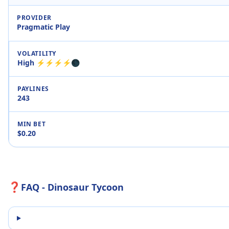
PROVIDER
Pragmatic Play
VOLATILITY
High ⚡⚡⚡⚡🌑
PAYLINES
243
MIN BET
$0.20
❓
FAQ - Dinosaur Tycoon