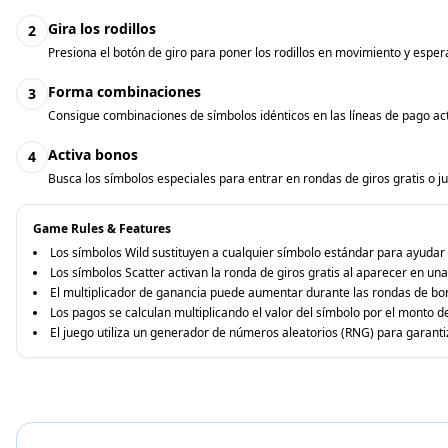
Gira los rodillos
2
Presiona el botón de giro para poner los rodillos en movimiento y esper
Forma combinaciones
3
Consigue combinaciones de símbolos idénticos en las líneas de pago ac
Activa bonos
4
Busca los símbolos especiales para entrar en rondas de giros gratis o j
Game Rules & Features
Los símbolos Wild sustituyen a cualquier símbolo estándar para ayudar
Los símbolos Scatter activan la ronda de giros gratis al aparecer en una 
El multiplicador de ganancia puede aumentar durante las rondas de boni
Los pagos se calculan multiplicando el valor del símbolo por el monto d
El juego utiliza un generador de números aleatorios (RNG) para garanti